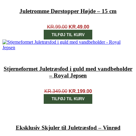
Juletromme Dørstopper Højde – 15 cm
DEN
DEN
KR.
99.00
KR.
49.00
OPRINDELIGE
AKTUELLE
TILFØJ TIL KURV
PRIS
PRIS
VAR:
ER:
KR.99.00.
KR.49.00.
TILBUD!
Stjerneformet Juletræsfod i guld med vandbeholder
– Royal Jepsen
DEN
DEN
KR.
349.00
KR.
199.00
OPRINDELIGE
AKTUELLE
TILFØJ TIL KURV
PRIS
PRIS
VAR:
ER:
TILBUD!
KR.349.00.
KR.199.00.
Eksklusiv Skjuler til Juletræsfod – Vinrød