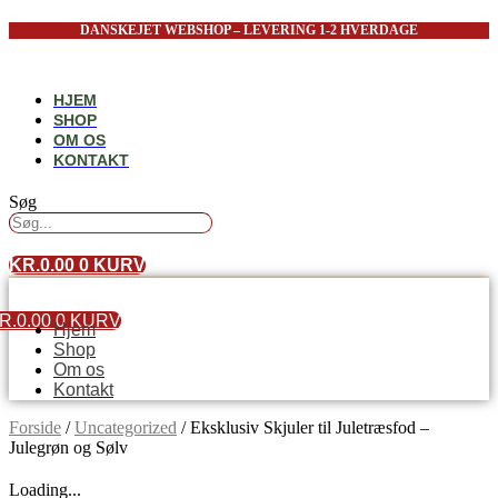
Videre
DANSKEJET WEBSHOP – LEVERING 1-2 HVERDAGE
til
indhold
HJEM
SHOP
OM OS
KONTAKT
Søg
KR.
0.00
0
KURV
R.
0.00
0
KURV
Hjem
Shop
Om os
Kontakt
Forside
/
Uncategorized
/ Eksklusiv Skjuler til Juletræsfod –
Julegrøn og Sølv
Loading...