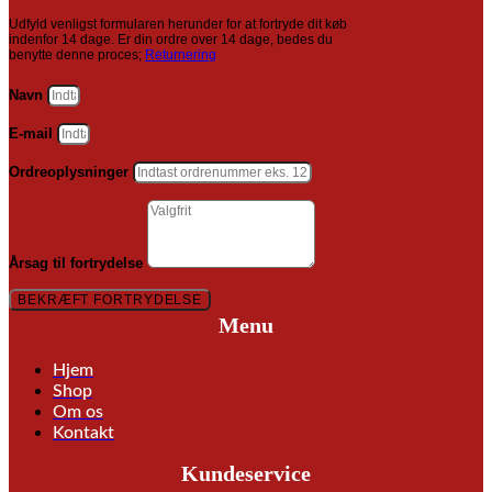
Udfyld venligst formularen herunder for at fortryde dit køb
indenfor 14 dage. Er din ordre over 14 dage, bedes du
benytte denne proces;
Returnering
Navn
E-mail
Ordreoplysninger
Årsag til fortrydelse
BEKRÆFT FORTRYDELSE
Menu
Hjem
Shop
Om os
Kontakt
Kundeservice