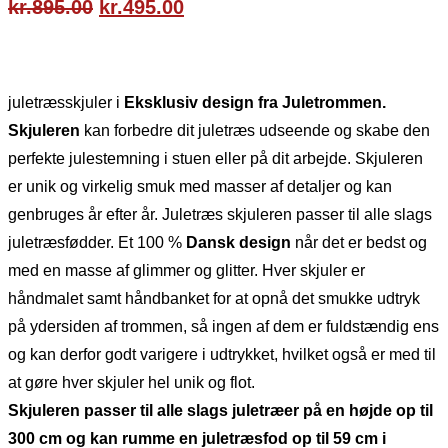
Den
Den
kr.
895.00
kr.
495.00
oprindelige
aktuelle
pris
pris
var:
er:
kr.895.00.
kr.495.00.
juletræsskjuler i
Eksklusiv design fra Juletrommen.
Skjuleren
kan forbedre dit juletræs udseende og skabe den
perfekte julestemning i stuen eller på dit arbejde. Skjuleren
er unik og virkelig smuk med masser af detaljer og kan
genbruges år efter år. Juletræs skjuleren passer til alle slags
juletræsfødder. Et 100 %
Dansk design
når det er bedst og
med en masse af glimmer og glitter.
Hver skjuler er
håndmalet samt håndbanket for at opnå det smukke udtryk
på ydersiden af trommen, så ingen af dem er fuldstændig ens
og kan derfor godt varigere i udtrykket,
hvilket også er med til
at gøre hver skjuler hel unik og flot.
Skjuleren passer til alle slags juletræer på en højde op til
300 cm og kan rumme en juletræsfod op til 59 cm i