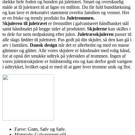
dække hele foden og bunden på juletræet. Smart og overskuelig
måde at få juletræet til at ligne en million. Du får fuld bunddækning
og kan lave et dekorativt statement overfor familien og venner. Her
er en friske og trendy produkt fra
Juletrommen.
Skjuleren til juletræet
er fremstillet i galvaniseret håndbanket stål
samt håndmalet på begge sider af produktet.
Skjulerne
kan skilles i
to dele for nem nedpakning efter julen.
Juletræsskjuleren
passer til
alle slags fødder til juletræer. Pas godt på din skjuler, så den kan gå i
arv i familien.
Dansk design
når det er allerbedst og med en masse
glimmer og glitter.
Alle vores skjulere
er håndmalet med rolig hånd,
for at opnå det smukke udtryk på ydersiden af trommen. Ingen af
vores juletræsskjulere er fuldstændig ens
og kan derfor godt varigere
i udtrykket
,
hvilket også er med til at gøre hver tromme unik og flot.
Farve: Grøn, Sølv og Sølv.
Materiale: Galvaniseret stål.