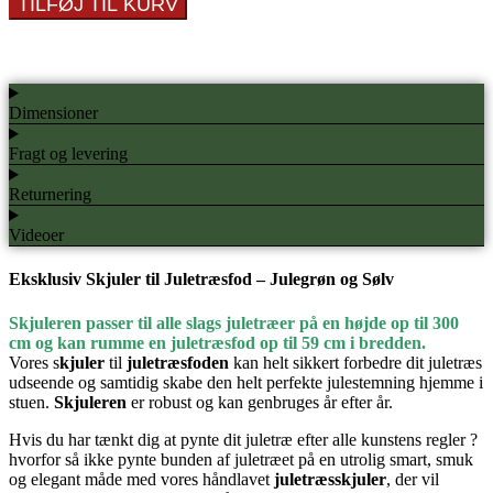
TILFØJ TIL KURV
til
Juletræsfod
–
Julegrøn
og
Dimensioner
Sølv
antal
Fragt og levering
Returnering
Videoer
Eksklusiv Skjuler til Juletræsfod – Julegrøn og Sølv
Skjuleren passer til alle slags juletræer på en højde op til 300
cm og kan rumme en juletræsfod op til 59 cm i bredden.
Vores s
kjuler
til
juletræsfoden
kan helt sikkert forbedre dit juletræs
udseende og samtidig skabe den helt perfekte julestemning hjemme i
stuen.
Skjuleren
er robust og kan genbruges år efter år.
Hvis du har tænkt dig at pynte dit juletræ efter alle kunstens regler ?
hvorfor så ikke pynte bunden af juletræet på en utrolig smart, smuk
og elegant måde med vores håndlavet
juletræsskjuler
, der vil