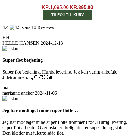
DEN
DEN
KR.
1,095.00
KR.
895.00
OPRINDELIGE
AKTUELLE
TILFØJ TIL KURV
PRIS
PRIS
VAR:
ER:
4.4
10 Reviews
KR.1,095.00.
KR.895.00.
HH
HELLE HANSEN
2024-12-13
Super flot betjening
Super flot betjening. Hurtig levering. Jeg kan varmt anbefale
Juletrommen. 🎅🏻🧑🏻‍🎄
ma
marianne ancker
2024-11-06
Jeg har modtaget mine super flotte…
Jeg har modtaget mine super flotte trommer i rød. Hurtig levering,
super flot arbejde. Overrasker virkelig, den er super flot og stabil..
Den klæder mit juletræ sååå flot.